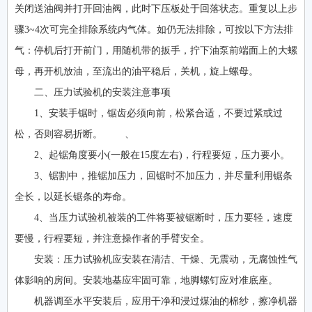
关闭送油阀并打开回油阀，此时下压板处于回落状态。重复以上步
骤3~4次可完全排除系统内气体。如仍无法排除，可按以下方法排
气：停机后打开前门，用随机带的扳手，拧下油泵前端面上的大螺
母，再开机放油，至流出的油平稳后，关机，旋上螺母。
二、压力试验机的安装注意事项
1、安装手锯时，锯齿必须向前，松紧合适，不要过紧或过
松，否则容易折断。 、
2、起锯角度要小(一般在15度左右)，行程要短，压力要小。
3、锯割中，推锯加压力，回锯时不加压力，并尽量利用锯条
全长，以延长锯条的寿命。
4、当压力试验机被装的工件将要被锯断时，压力要轻，速度
要慢，行程要短，并注意操作者的手臂安全。
安装：压力试验机应安装在清洁、干燥、无震动，无腐蚀性气
体影响的房间。安装地基应牢固可靠，地脚螺钉应对准底座。
机器调至水平安装后，应用干净和浸过煤油的棉纱，擦净机器